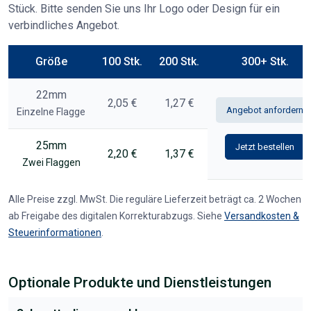
Stück. Bitte senden Sie uns Ihr Logo oder Design für ein
verbindliches Angebot.
Größe
100 Stk.
200 Stk.
300+ Stk.
22mm
2,05 €
1,27 €
Angebot anfordern
Einzelne Flagge
25mm
Jetzt bestellen
2,20 €
1,37 €
Zwei Flaggen
Alle Preise zzgl. MwSt. Die reguläre Lieferzeit beträgt ca. 2 Wochen
ab Freigabe des digitalen Korrekturabzugs. Siehe
Versandkosten &
Steuerinformationen
.
Optionale Produkte und Dienstleistungen